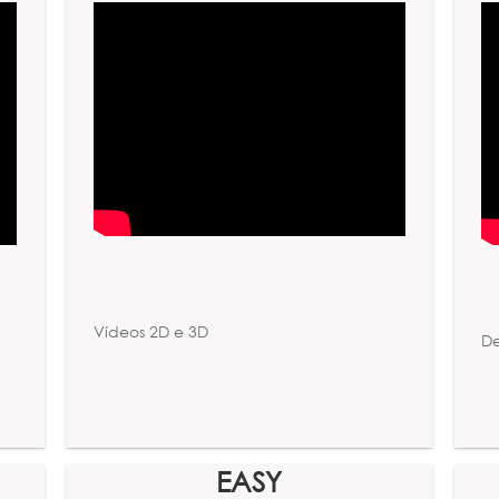
Vídeos 2D e 3D
De
EASY