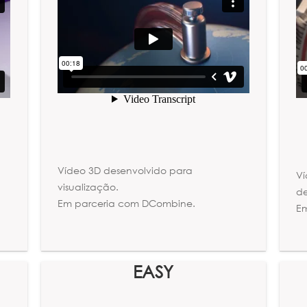
Vídeo 3D desenvolvido para
Ví
visualização.
de
Em parceria com DCombine.
E
EASY