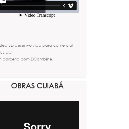
deo 3D desenvolvido para comercial
EL DC.
m parceria com DCombine.
OBRAS CUIABÁ