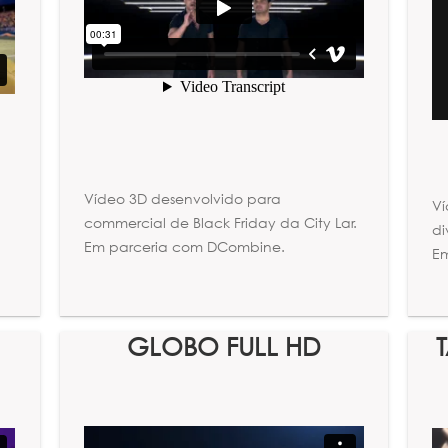
Vídeo 3D desenvolvido para
Ví
commercial de Black Friday da City Lar.
di
Em parceria com DCombine.
E
GLOBO FULL HD