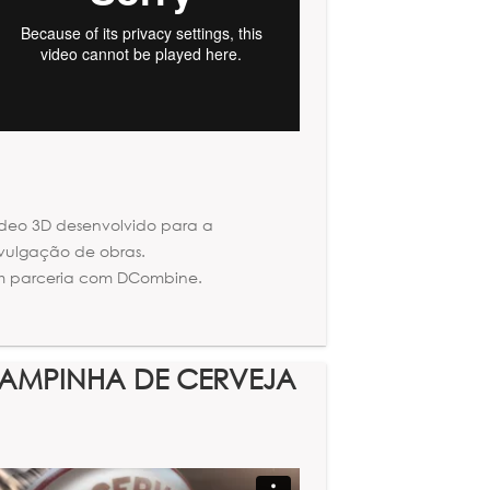
deo 3D desenvolvido para a
vulgação de obras.
m parceria com DCombine.
TAMPINHA DE CERVEJA