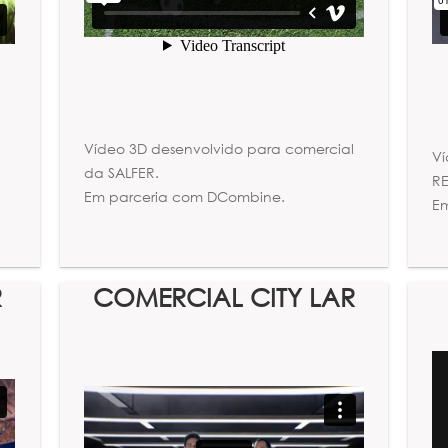
Vídeo 3D desenvolvido para comercial
Ví
da SALFER.
RE
Em parceria com DCombine.
E
R
COMERCIAL CITY LAR