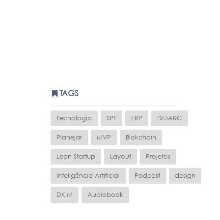
TAGS
Tecnologia
SPF
ERP
DMARC
Planejar
MVP
Blokchain
Lean Startup
Layout
Projetos
Inteligência Artificial
Podcast
design
DKIM
Audiobook