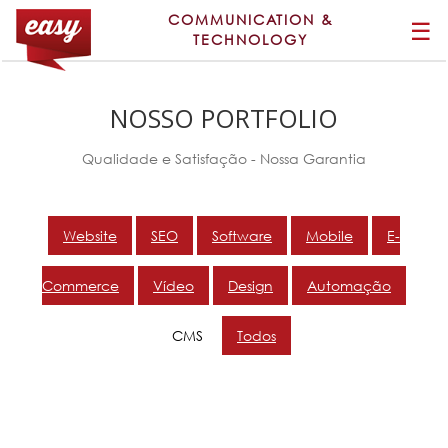
COMMUNICATION &
☰
TECHNOLOGY
NOSSO PORTFOLIO
Qualidade e Satisfação - Nossa Garantia
Website
SEO
Software
Mobile
E-
Commerce
Vídeo
Design
Automação
CMS
Todos