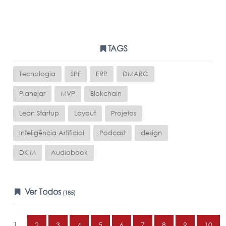
TAGS
Tecnologia
SPF
ERP
DMARC
Planejar
MVP
Blokchain
Lean Startup
Layout
Projetos
Inteligência Artificial
Podcast
design
DKIM
Audiobook
Ver Todos
(185)
1
2
3
4
5
6
7
8
9
10