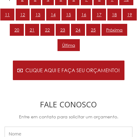
11
12
13
14
15
16
17
18
19
20
21
22
23
24
25
Próxima
Última
CLIQUE AQUI E FAÇA SEU ORÇAMENTO!
FALE CONOSCO
Entre em contato para solicitar um orçamento.