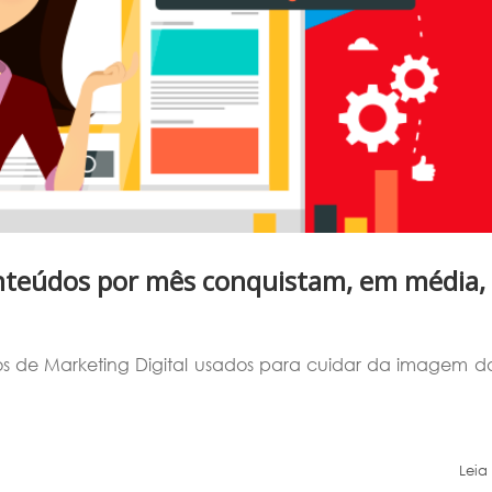
teúdos por mês conquistam, em média, 
os de Marketing Digital usados para cuidar da imagem d
Leia