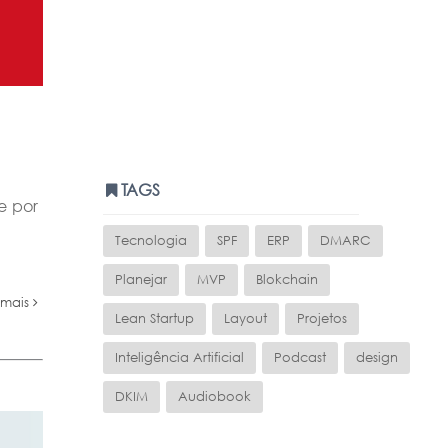
TAGS
e por
Tecnologia
SPF
ERP
DMARC
Planejar
MVP
Blokchain
 mais
Lean Startup
Layout
Projetos
Inteligência Artificial
Podcast
design
DKIM
Audiobook