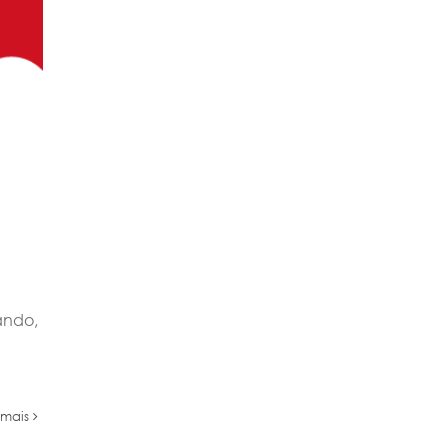
ando,
 mais