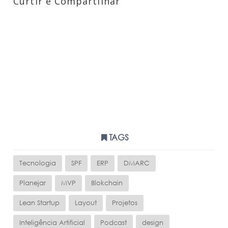
Curtir e Compartilhar
TAGS
Tecnologia
SPF
ERP
DMARC
Planejar
MVP
Blokchain
Lean Startup
Layout
Projetos
Inteligência Artificial
Podcast
design